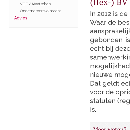
(flex-) BV
VOF / Maatschap
Ondernemersvolmacht
In 2012 is d
Advies
Waar de bes
aansprakelij
gebonden, is
echt bij dez
samenwerkin
mogelijkhed
nieuwe mogel
Dat geldt ech
voor de opri
statuten (re
is.
Meer weten?