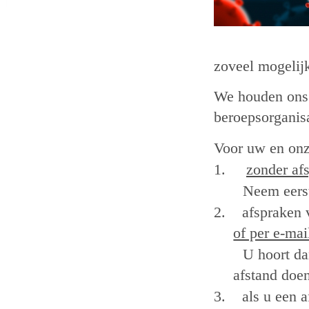
zoveel mogelij
We houden ons 
beroepsorganisa
Voor uw en onz
1.
zonder af
Neem eerst
2.
afspraken 
of per e-ma
U hoort da
afstand doe
3.
als u een 